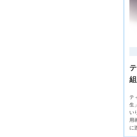
テ
組
テ
生
い
用
に渡