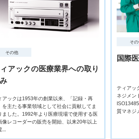
その
その他
国際
ィアックの医療業界への取り
み
ティアッ
ネジメン
ィアックは1953年の創業以来、「記録・再
ISO13
」を主たる事業領域として社会に貢献してま
質マネジメン
りました。1992年より医療現場で使用する医
画像レコーダーの販売を開始、以来20年以上
...