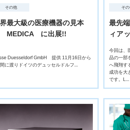
その他
その
界最大級の医療機器の見本
最先
 MEDICA に出展!!
ィア
今回は、
sse Duesseldorf GmbH 提供 11月16日から
品の一部
日間に渡りドイツのデュッセルドルフ...
へ飛翔す
成功を大
です。L...