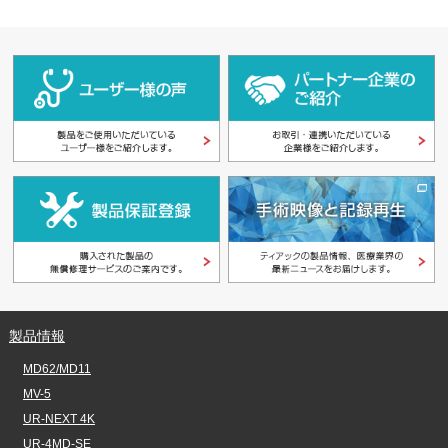
製品情報
MD62/MD11
MV-5
UR-NEXT 4K
UR-4MD-SE