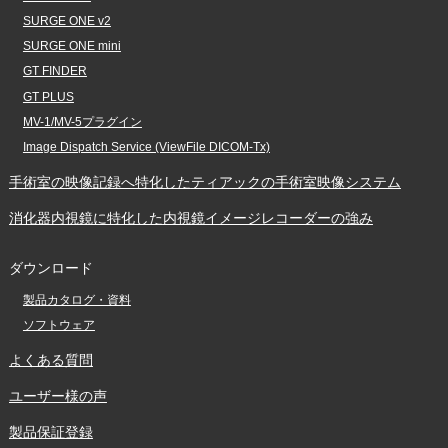
SURGE ONE v2
SURGE ONE mini
GT FINDER
GT PLUS
MV-1/MV-5プラグイン
Image Dispatch Service (ViewFile DICOM-Tx)
手術室の映像記録へ特化した
ティアックの手術室映像システム
消化器内視鏡に特化した
内視鏡イメージレコーダーの強み
ダウンロード
製品カタログ・資料
ソフトウェア
よくある質問
ユーザー様の声
製品保証登録