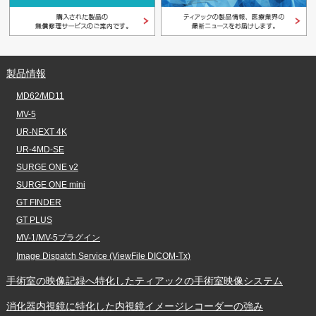
製品情報
MD62/MD11
MV-5
UR-NEXT 4K
UR-4MD-SE
SURGE ONE v2
SURGE ONE mini
GT FINDER
GT PLUS
MV-1/MV-5プラグイン
Image Dispatch Service (ViewFile DICOM-Tx)
手術室の映像記録へ特化した
ティアックの手術室映像システム
消化器内視鏡に特化した
内視鏡イメージレコーダーの強み