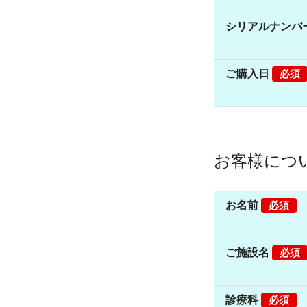
シリアルナンバ
ご購入日
必須
お客様につ
お名前
必須
ご施設名
必須
診療科
必須