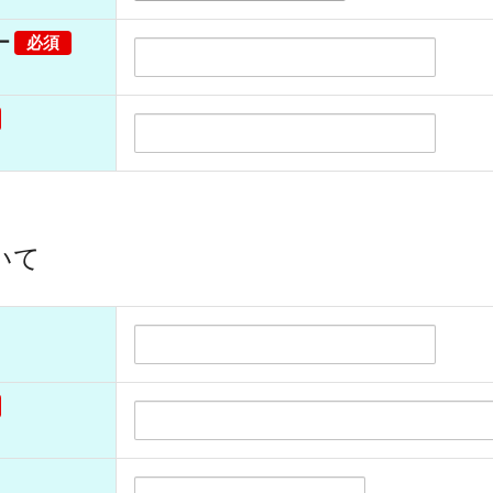
ー
必須
いて