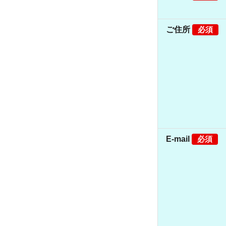
ご住所
必須
E-mail
必須