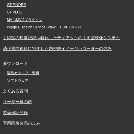
GT FINDER
GT PLUS
MV-1/MV-5プラグイン
Image Dispatch Service (ViewFile DICOM-Tx)
手術室の映像記録へ特化した
ティアックの手術室映像システム
消化器内視鏡に特化した
内視鏡イメージレコーダーの強み
ダウンロード
製品カタログ・資料
ソフトウェア
よくある質問
ユーザー様の声
製品保証登録
医用画像製品の歩み