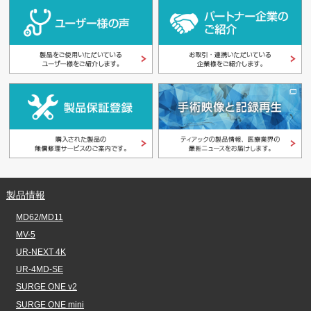
製品情報
MD62/MD11
MV-5
UR-NEXT 4K
UR-4MD-SE
SURGE ONE v2
SURGE ONE mini