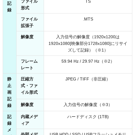
ファイル
TS
記
形式
録
ファイル
.MTS
拡張子
解像度
入力信号の解像度（1920x1200は
1920x1080[映像部分1728x1080]にリサイ
ズして記録）（※1）
フレーム
59.94 Hz / 29.97 Hz（※2）
レート
静
圧縮方
JPEG / TIFF（非圧縮）
止
式・ファ
画
イル形式
記
解像度
入力信号の解像度（※3）
録
記
内蔵メデ
ハードディスク (1TB)
録
ィア
メ
外部メデ
USB HDD / SSD / USBフラッシュメモリ