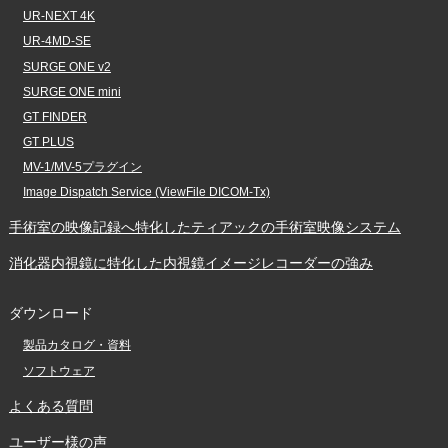
UR-NEXT 4K
UR-4MD-SE
SURGE ONE v2
SURGE ONE mini
GT FINDER
GT PLUS
MV-1/MV-5プラグイン
Image Dispatch Service (ViewFile DICOM-Tx)
手術室の映像記録へ特化した
ティアックの手術室映像システム
消化器内視鏡に特化した
内視鏡イメージレコーダーの強み
ダウンロード
製品カタログ・資料
ソフトウェア
よくある質問
ユーザー様の声