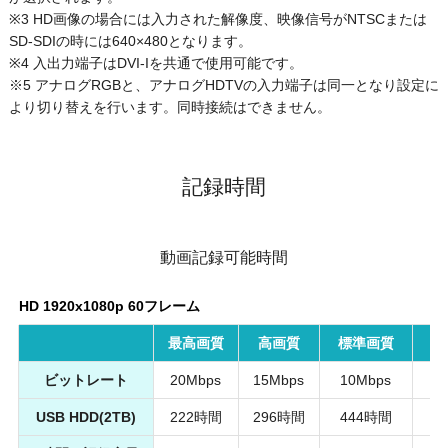
※3 HD画像の場合には入力された解像度、映像信号がNTSCまたは
SD-SDIの時には640×480となります。
※4 入出力端子はDVI-Iを共通で使用可能です。
※5 アナログRGBと、アナログHDTVの入力端子は同一となり設定に
より切り替えを行います。同時接続はできません。
記録時間
動画記録可能時間
HD 1920x1080p 60フレーム
最高画質
高画質
標準画質
ビットレート
20Mbps
15Mbps
10Mbps
5
USB HDD(2TB)
222時間
296時間
444時間
8