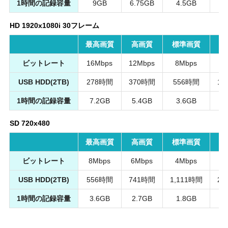
1時間の記録容量
9GB
6.75GB
4.5GB
2
HD 1920x1080i 30フレーム
最高画質
高画質
標準画質
ビットレート
16Mbps
12Mbps
8Mbps
4
USB HDD(2TB)
278時間
370時間
556時間
1,
1時間の記録容量
7.2GB
5.4GB
3.6GB
1
SD 720x480
最高画質
高画質
標準画質
ビットレート
8Mbps
6Mbps
4Mbps
2
USB HDD(2TB)
556時間
741時間
1,111時間
2,
1時間の記録容量
3.6GB
2.7GB
1.8GB
0