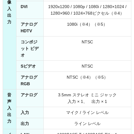
像
DVI
1920x1200 / 1080p / 1080i / 1280×1024 /
入
1280×960 / 1024×768ピクセル（※4）
出
力
アナログ
1080i（※4）（※5）
HDTV
コンポジ
NTSC
ット ビデ
オ
Sビデオ
NTSC
アナログ
NTSC（※4）（※5）
RGB
音
アナログ
3.5mm ステレオ ミニ ジャック
声
入力 × 1、 出力 × 1
入
入力
マイク / ライン レベル
出
力
出力
ライン レベル