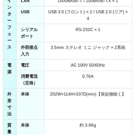
イ
LAN
1000BASE-T / 100BASE-TX × 1
ン
USB
USB 3.0 (フロント) × 2 / USB 2.0 (リア) ×
タ
4
ー
フ
シリアル
RS-232C × 1
ェ
ポート
ー
ス
外部接点
3.5mm ステレオ ミニ ジャック × 2系統
入力
電
電圧
AC 100V 50/60Hz
源
消費電流
0.76A
（定格）
外
本体
202W×114H×337D(mm)【突起物除く】
形
寸
法
質
本体
約 3.6Kg
量