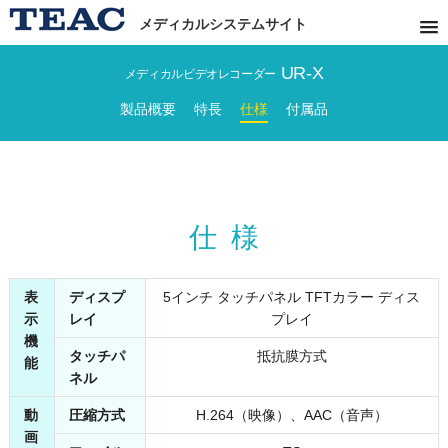
メディカルシステムサイト
UR-X
メディカルビデオレコーダー
製品概要
特長
仕様
付属品
仕様
表
ディスプ
5インチ タッチパネル TFTカラー ディス
示
レイ
プレイ
機
タッチパ
抵抗膜方式
能
ネル
動
圧縮方式
H.264（映像）、AAC（音声）
画