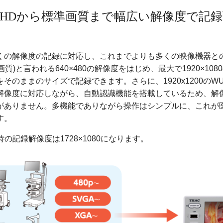
ll HDから標準画質まで幅広い解像度で記
くの解像度の記録に対応し、これまでよりも多くの映像機器と
画質)と言われる640×480の解像度をはじめ、最大で1920×1080の
そのままのサイズで記録できます。さらに、1920x1200のW
解像度に対応しながら、自動認識機能を搭載しているため、解
がありません。多機能でありながら操作はシンプルに、これが
す。
入力時の記録解像度は1728×1080になります。